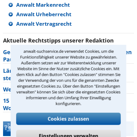
Anwalt Markenrecht
Anwalt Urheberrecht
Anwalt Vertragsrecht
Aktuelle Rechtstipps unserer Redaktion
Geänderte Abflugzeiten: Welche Rechte haben
anwalt-suchservice.de verwendet Cookies, um die
Funktionsfähigkeit unserer Website zu gewährleisten.
Pauschalurlauber?
Außerdem setzen wir zur Weiterentwicklung unserer
Website im Sinne der Nutzer zusätzliche Cookies ein. Mit
Lärm von den Nachbarn: Welche Rechte
dem Klick auf den Button "Cookies zulassen" stimmen Sie
stehen mir zu?
der Verwendung der von uns für die genannten Zwecke
eingesetzten Cookies zu. Über den Button "Einstellungen
Wer muss Zweitwohnungssteuer zahlen?
verwalten" können Sie sich über die eingesetzten Cookies
informieren und den Umfang Ihrer Einwilligung
15 elementare Rechte, die jeder
konfigurieren.
Wohnungseigentümer kennen sollte
Cookies zulassen
Teste Dein Rechtswissen
Einstellungen verwalten