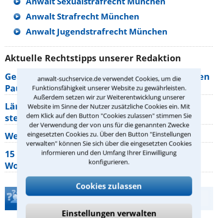
Anwalt Sexualstrafrecht München
Anwalt Strafrecht München
Anwalt Jugendstrafrecht München
Aktuelle Rechtstipps unserer Redaktion
Geänderte Abflugzeiten: Welche Rechte haben
anwalt-suchservice.de verwendet Cookies, um die
Pauschalurlauber?
Funktionsfähigkeit unserer Website zu gewährleisten.
Außerdem setzen wir zur Weiterentwicklung unserer
Lärm von den Nachbarn: Welche Rechte
Website im Sinne der Nutzer zusätzliche Cookies ein. Mit
dem Klick auf den Button "Cookies zulassen" stimmen Sie
stehen mir zu?
der Verwendung der von uns für die genannten Zwecke
eingesetzten Cookies zu. Über den Button "Einstellungen
Wer muss Zweitwohnungssteuer zahlen?
verwalten" können Sie sich über die eingesetzten Cookies
15 elementare Rechte, die jeder
informieren und den Umfang Ihrer Einwilligung
konfigurieren.
Wohnungseigentümer kennen sollte
Cookies zulassen
Teste Dein Rechtswissen
Einstellungen verwalten