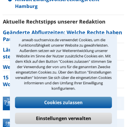
Hamburg
Aktuelle Rechtstipps unserer Redaktion
Geänderte Abflugzeiten: Welche Rechte haben
Pauschalurlauber?
anwalt-suchservice.de verwendet Cookies, um die
Funktionsfähigkeit unserer Website zu gewährleisten.
Lärm von den Nachbarn: Welche Rechte
Außerdem setzen wir zur Weiterentwicklung unserer
stehen mir zu?
Website im Sinne der Nutzer zusätzliche Cookies ein. Mit
dem Klick auf den Button "Cookies zulassen" stimmen Sie
Wer muss Zweitwohnungssteuer zahlen?
der Verwendung der von uns für die genannten Zwecke
eingesetzten Cookies zu. Über den Button "Einstellungen
15 elementare Rechte, die jeder
verwalten" können Sie sich über die eingesetzten Cookies
informieren und den Umfang Ihrer Einwilligung
Wohnungseigentümer kennen sollte
konfigurieren.
Cookies zulassen
Teste Dein Rechtswissen
Einstellungen verwalten
Hilfe bei Ihrer Anwaltsuche?