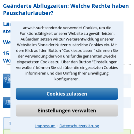
Geänderte Abflugzeiten: Welche Rechte haben
Pauschalurlauber?
Lärm von den Nachbarn: Welche Rechte
anwalt-suchservice.de verwendet Cookies, um die
stehen mir zu?
Funktionsfähigkeit unserer Website zu gewährleisten.
Außerdem setzen wir zur Weiterentwicklung unserer
Wer muss Zweitwohnungssteuer zahlen?
Website im Sinne der Nutzer zusätzliche Cookies ein. Mit
dem Klick auf den Button "Cookies zulassen" stimmen Sie
15 elementare Rechte, die jeder
der Verwendung der von uns für die genannten Zwecke
Wohnungseigentümer kennen sollte
eingesetzten Cookies zu. Über den Button "Einstellungen
verwalten" können Sie sich über die eingesetzten Cookies
informieren und den Umfang Ihrer Einwilligung
konfigurieren.
Teste Dein Rechtswissen
Cookies zulassen
Hilfe bei Ihrer Anwaltsuche?
Einstellungen verwalten
Telefonhilfe
Beratungsanfrage
⁃
Impressum
Datenschutzerklärung