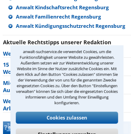
Anwalt Kindschaftsrecht Regensburg
Anwalt Familienrecht Regensburg
Anwalt Kündigungsschutzrecht Regensburg
Aktuelle Rechtstipps unserer Redaktion
anwalt-suchservice.de verwendet Cookies, um die
Wer muss Zweitwohnungssteuer zahlen?
Funktionsfähigkeit unserer Website zu gewährleisten.
Außerdem setzen wir zur Weiterentwicklung unserer
15 elementare Rechte, die jeder
Website im Sinne der Nutzer zusätzliche Cookies ein. Mit
Wohnungseigentümer kennen sollte
dem Klick auf den Button "Cookies zulassen" stimmen Sie
der Verwendung der von uns für die genannten Zwecke
Mietpreisbremse 2026: Alle Regeln,
eingesetzten Cookies zu. Über den Button "Einstellungen
Ausnahmen und Rechte für Mieter
verwalten" können Sie sich über die eingesetzten Cookies
informieren und den Umfang Ihrer Einwilligung
Welche Regeln für Teilnahme, Urlaub,
konfigurieren.
Arbeitszeit gelten beim
Cookies zulassen
Teste Dein Rechtswissen