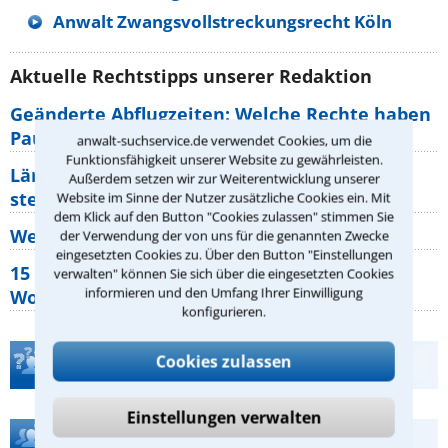
Anwalt Zwangsvollstreckungsrecht Köln
Aktuelle Rechtstipps unserer Redaktion
Geänderte Abflugzeiten: Welche Rechte haben
Pauschalurlauber?
anwalt-suchservice.de verwendet Cookies, um die
Funktionsfähigkeit unserer Website zu gewährleisten.
Lärm von den Nachbarn: Welche Rechte
Außerdem setzen wir zur Weiterentwicklung unserer
stehen mir zu?
Website im Sinne der Nutzer zusätzliche Cookies ein. Mit
dem Klick auf den Button "Cookies zulassen" stimmen Sie
Wer muss Zweitwohnungssteuer zahlen?
der Verwendung der von uns für die genannten Zwecke
eingesetzten Cookies zu. Über den Button "Einstellungen
15 elementare Rechte, die jeder
verwalten" können Sie sich über die eingesetzten Cookies
informieren und den Umfang Ihrer Einwilligung
Wohnungseigentümer kennen sollte
konfigurieren.
Cookies zulassen
Teste Dein Rechtswissen
Einstellungen verwalten
Hilfe bei Ihrer Anwaltsuche?