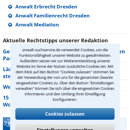
Anwalt Erbrecht Dresden
Anwalt Familienrecht Dresden
Anwalt Mediation
Aktuelle Rechtstipps unserer Redaktion
anwalt-suchservice.de verwendet Cookies, um die
Geänderte Abflugzeiten: Welche Rechte haben
Funktionsfähigkeit unserer Website zu gewährleisten.
Pauschalurlauber?
Außerdem setzen wir zur Weiterentwicklung unserer
Website im Sinne der Nutzer zusätzliche Cookies ein. Mit
Lärm von den Nachbarn: Welche Rechte
dem Klick auf den Button "Cookies zulassen" stimmen Sie
stehen mir zu?
der Verwendung der von uns für die genannten Zwecke
eingesetzten Cookies zu. Über den Button "Einstellungen
Wer muss Zweitwohnungssteuer zahlen?
verwalten" können Sie sich über die eingesetzten Cookies
informieren und den Umfang Ihrer Einwilligung
15 elementare Rechte, die jeder
konfigurieren.
Wohnungseigentümer kennen sollte
Cookies zulassen
Teste Dein Rechtswissen