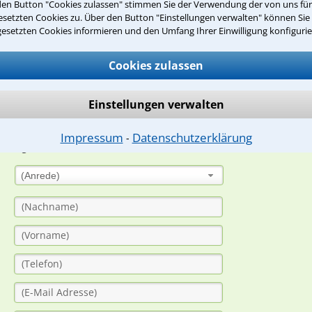
den Button "Cookies zulassen" stimmen Sie der Verwendung der von uns fü
Teste Dein Rechtswissen
setzten Cookies zu. Über den Button "Einstellungen verwalten" können Sie 
gesetzten Cookies informieren und den Umfang Ihrer Einwilligung konfigurie
suche?
Cookies zulassen
Einstellungen verwalten
ge
ern. Anschließend werden sich spezialisierte Rechtsanwälte bei Ih
Impressum
Datenschutzerklärung
⁃
dung durch einen Anwalt ist für Sie kostenlos.
(Anrede)