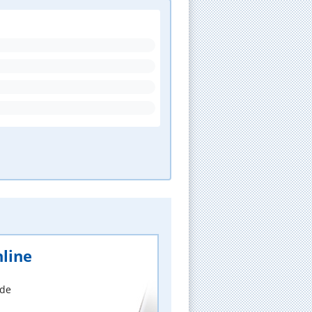
line
nde