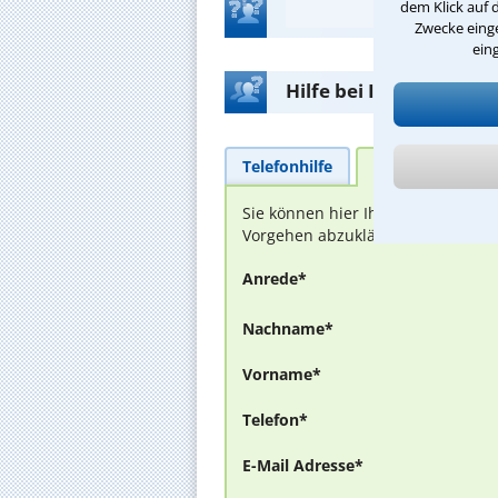
dem Klick auf 
Zwecke einge
ein
Hilfe bei Ihrer Anwalt
Telefonhilfe
Beratungsanfra
Sie können hier Ihren Fall schild
Vorgehen abzuklären. Die Rückmel
Anrede*
Nachname*
Vorname*
Telefon*
E-Mail Adresse*