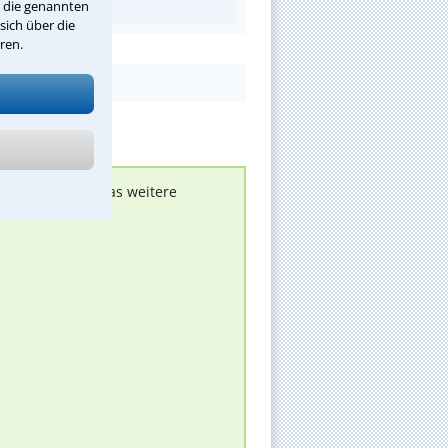
r die genannten
sich über die
ren.
nen melden, um das weitere