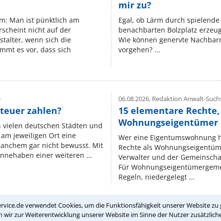
mir zu?
um: Man ist pünktlich am
Egal, ob Lärm durch spielende 
rscheint nicht auf der
benachbarten Bolzplatz erzeugt 
stalter, wenn sich die
Wie können genervte Nachbarn
mmt es vor, dass sich
vorgehen? ...
e
06.08.2026,
Redaktion Anwalt-Suchs
teuer zahlen?
15 elementare Rechte, 
Wohnungseigentümer k
n vielen deutschen Städten und
am jeweiligen Ort eine
Wer eine Eigentumswohnung hat
manchem gar nicht bewusst. Mit
Rechte als Wohnungseigentüm
nnehaben einer weiteren ...
Verwalter und der Gemeinschaf
Für Wohnungseigentümergemei
Regeln, niedergelegt ...
rvice.de verwendet Cookies, um die Funktionsfähigkeit unserer Website zu 
wir zur Weiterentwicklung unserer Website im Sinne der Nutzer zusätzliche