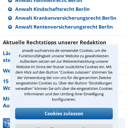
Anwalt Familienrecht Berlin
Anwalt Kindschaftsrecht Berlin
Anwalt Krankenversicherungsrecht Berlin
Anwalt Rentenversicherungsrecht Berlin
Aktuelle Rechtstipps unserer Redaktion
anwalt-suchservice.de verwendet Cookies, um die
Lärm von den Nachbarn: Welche Rechte
Funktionsfähigkeit unserer Website zu gewährleisten.
stehen mir zu?
Außerdem setzen wir zur Weiterentwicklung unserer
Website im Sinne der Nutzer zusätzliche Cookies ein. Mit
Wer muss Zweitwohnungssteuer zahlen?
dem Klick auf den Button "Cookies zulassen" stimmen Sie
der Verwendung der von uns für die genannten Zwecke
15 elementare Rechte, die jeder
eingesetzten Cookies zu. Über den Button "Einstellungen
Wohnungseigentümer kennen sollte
verwalten" können Sie sich über die eingesetzten Cookies
informieren und den Umfang Ihrer Einwilligung
Mietpreisbremse 2026: Alle Regeln,
konfigurieren.
Ausnahmen und Rechte für Mieter
Cookies zulassen
Teste Dein Rechtswissen