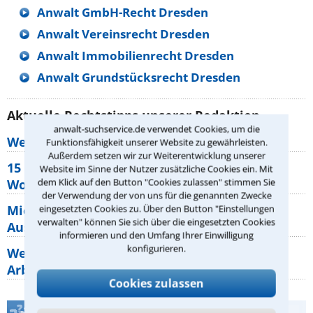
Anwalt GmbH-Recht Dresden
Anwalt Vereinsrecht Dresden
Anwalt Immobilienrecht Dresden
Anwalt Grundstücksrecht Dresden
Aktuelle Rechtstipps unserer Redaktion
anwalt-suchservice.de verwendet Cookies, um die
Wer muss Zweitwohnungssteuer zahlen?
Funktionsfähigkeit unserer Website zu gewährleisten.
Außerdem setzen wir zur Weiterentwicklung unserer
15 elementare Rechte, die jeder
Website im Sinne der Nutzer zusätzliche Cookies ein. Mit
dem Klick auf den Button "Cookies zulassen" stimmen Sie
Wohnungseigentümer kennen sollte
der Verwendung der von uns für die genannten Zwecke
Mietpreisbremse 2026: Alle Regeln,
eingesetzten Cookies zu. Über den Button "Einstellungen
verwalten" können Sie sich über die eingesetzten Cookies
Ausnahmen und Rechte für Mieter
informieren und den Umfang Ihrer Einwilligung
konfigurieren.
Welche Regeln für Teilnahme, Urlaub,
Arbeitszeit gelten beim
Cookies zulassen