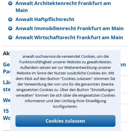
Anwalt Architektenrecht Frankfurt am
Main
Anwalt Haftpflichtrecht
Anwalt Immobilienrecht Frankfurt am Main
Anwalt Wirtschaftsrecht Frankfurt am Main
Aktuelle Rechtstipps unserer Redaktion
anwalt-suchservice.de verwendet Cookies, um die
Funktionsfähigkeit unserer Website zu gewährleisten.
Geänderte Abflugzeiten: Welche Rechte haben
Außerdem setzen wir zur Weiterentwicklung unserer
Pauschalurlauber?
Website im Sinne der Nutzer zusätzliche Cookies ein. Mit
dem Klick auf den Button "Cookies zulassen" stimmen Sie
Lärm von den Nachbarn: Welche Rechte
der Verwendung der von uns für die genannten Zwecke
stehen mir zu?
eingesetzten Cookies zu. Über den Button "Einstellungen
verwalten" können Sie sich über die eingesetzten Cookies
Wer muss Zweitwohnungssteuer zahlen?
informieren und den Umfang Ihrer Einwilligung
konfigurieren.
15 elementare Rechte, die jeder
Wohnungseigentümer kennen sollte
Cookies zulassen