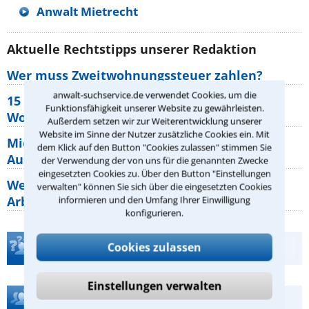
Anwalt Mietrecht
Aktuelle Rechtstipps unserer Redaktion
Wer muss Zweitwohnungssteuer zahlen?
anwalt-suchservice.de verwendet Cookies, um die
15 elementare Rechte, die jeder
Funktionsfähigkeit unserer Website zu gewährleisten.
Wohnungseigentümer kennen sollte
Außerdem setzen wir zur Weiterentwicklung unserer
Website im Sinne der Nutzer zusätzliche Cookies ein. Mit
Mietpreisbremse 2026: Alle Regeln,
dem Klick auf den Button "Cookies zulassen" stimmen Sie
Ausnahmen und Rechte für Mieter
der Verwendung der von uns für die genannten Zwecke
eingesetzten Cookies zu. Über den Button "Einstellungen
Welche Regeln für Teilnahme, Urlaub,
verwalten" können Sie sich über die eingesetzten Cookies
Arbeitszeit gelten beim
informieren und den Umfang Ihrer Einwilligung
konfigurieren.
Teste Dein Rechtswissen
Cookies zulassen
Einstellungen verwalten
Hilfe bei Ihrer Anwaltsuche?