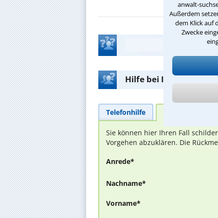
anwalt-suchse
Außerdem setzen 
dem Klick auf 
Zwecke einge
ein
Hilfe bei Ihrer Anwalt
Telefonhilfe
Beratungsanfra
Sie können hier Ihren Fall schild
Vorgehen abzuklären. Die Rückmel
Anrede*
Nachname*
Vorname*