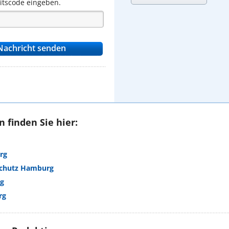
eitscode eingeben.
 finden Sie hier:
rg
schutz Hamburg
g
rg