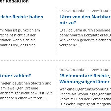
rer Redaktion
e
07.08.2026,
Redaktion Anwalt-Suchs
elche Rechte haben
Lärm von den Nachbar
mir zu?
um: Man ist pünktlich am
Egal, ob Lärm durch spielende 
rscheint nicht auf der
benachbarten Bolzplatz erzeugt 
stalter, wenn sich die
Wie können genervte Nachbarn
mmt es vor, dass sich
vorgehen? ...
e
06.08.2026,
Redaktion Anwalt-Suchs
teuer zahlen?
15 elementare Rechte, 
Wohnungseigentümer k
n vielen deutschen Städten und
am jeweiligen Ort eine
Wer eine Eigentumswohnung hat
manchem gar nicht bewusst. Mit
Rechte als Wohnungseigentüm
nnehaben einer weiteren ...
Verwalter und der Gemeinschaf
Für Wohnungseigentümergemei
Regeln, niedergelegt ...