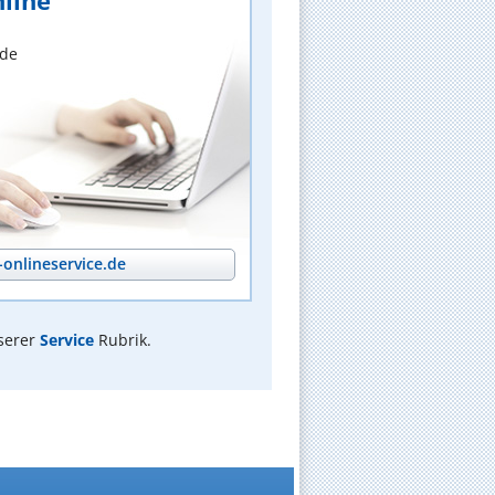
line
nde
onlineservice.de
serer
Service
Rubrik.