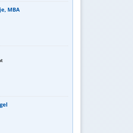
hje, MBA
ht
gel