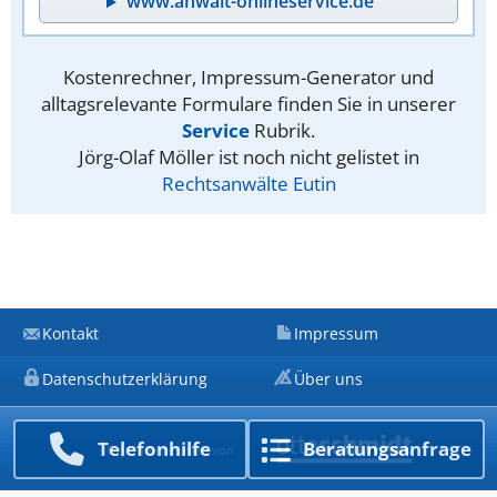
www.anwalt-onlineservice.de
Kostenrechner, Impressum-Generator und
alltagsrelevante Formulare finden Sie in unserer
Service
Rubrik.
Jörg-Olaf Möller ist noch nicht gelistet in
Rechtsanwälte Eutin
Kontakt
Impressum
Datenschutzerklärung
Über uns
Telefon­hilfe
Beratungs­anfrage
Ein Unternehmen von