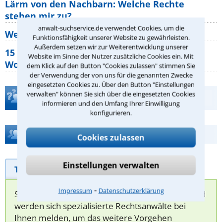
Lärm von den Nachbarn: Welche Rechte
stehen mir zu?
anwalt-suchservice.de verwendet Cookies, um die
Wer muss Zweitwohnungssteuer zahlen?
Funktionsfähigkeit unserer Website zu gewährleisten.
Außerdem setzen wir zur Weiterentwicklung unserer
15 elementare Rechte, die jeder
Website im Sinne der Nutzer zusätzliche Cookies ein. Mit
Wohnungseigentümer kennen sollte
dem Klick auf den Button "Cookies zulassen" stimmen Sie
der Verwendung der von uns für die genannten Zwecke
eingesetzten Cookies zu. Über den Button "Einstellungen
verwalten" können Sie sich über die eingesetzten Cookies
Teste Dein Rechtswissen
informieren und den Umfang Ihrer Einwilligung
konfigurieren.
Hilfe bei Ihrer Anwaltsuche?
Cookies zulassen
Einstellungen verwalten
Telefonhilfe
Beratungsanfrage
⁃
Impressum
Datenschutzerklärung
Sie können hier Ihren Fall schildern. Anschließend
werden sich spezialisierte Rechtsanwälte bei
Ihnen melden, um das weitere Vorgehen