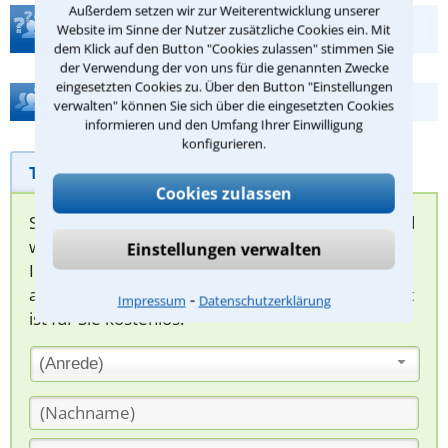
Außerdem setzen wir zur Weiterentwicklung unserer
Teste Dein Rechtswissen
Website im Sinne der Nutzer zusätzliche Cookies ein. Mit
dem Klick auf den Button "Cookies zulassen" stimmen Sie
der Verwendung der von uns für die genannten Zwecke
eingesetzten Cookies zu. Über den Button "Einstellungen
Hilfe bei Ihrer Anwaltsuche?
verwalten" können Sie sich über die eingesetzten Cookies
informieren und den Umfang Ihrer Einwilligung
konfigurieren.
Telefonhilfe
Beratungsanfrage
Cookies zulassen
Sie können hier Ihren Fall schildern. Anschließend
werden sich spezialisierte Rechtsanwälte bei
Einstellungen verwalten
Ihnen melden, um das weitere Vorgehen
abzuklären. Die Rückmeldung durch einen Anwalt
⁃
Impressum
Datenschutzerklärung
ist für Sie kostenlos.
(Anrede)