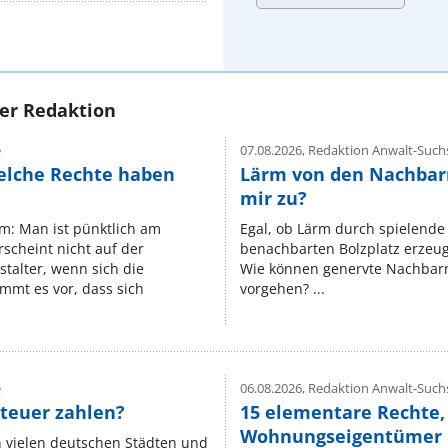
rer Redaktion
e
07.08.2026,
Redaktion Anwalt-Suchs
elche Rechte haben
Lärm von den Nachbar
mir zu?
um: Man ist pünktlich am
Egal, ob Lärm durch spielende 
rscheint nicht auf der
benachbarten Bolzplatz erzeugt 
stalter, wenn sich die
Wie können genervte Nachbarn
mmt es vor, dass sich
vorgehen? ...
e
06.08.2026,
Redaktion Anwalt-Suchs
teuer zahlen?
15 elementare Rechte, 
Wohnungseigentümer k
n vielen deutschen Städten und