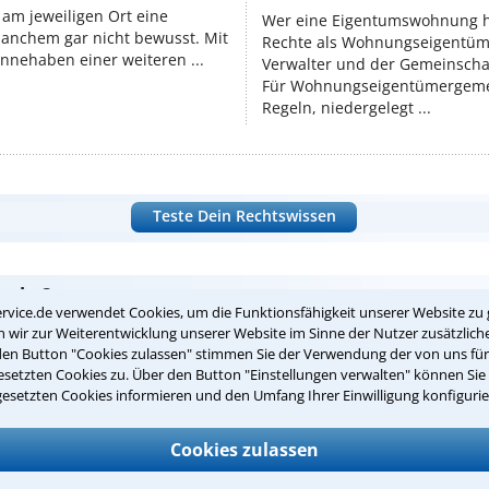
am jeweiligen Ort eine
Wer eine Eigentumswohnung hat
manchem gar nicht bewusst. Mit
Rechte als Wohnungseigentüm
nnehaben einer weiteren ...
Verwalter und der Gemeinschaf
Für Wohnungseigentümergemei
Regeln, niedergelegt ...
Teste Dein Rechtswissen
suche?
rvice.de verwendet Cookies, um die Funktionsfähigkeit unserer Website zu 
wir zur Weiterentwicklung unserer Website im Sinne der Nutzer zusätzliche
den Button "Cookies zulassen" stimmen Sie der Verwendung der von uns fü
ge
setzten Cookies zu. Über den Button "Einstellungen verwalten" können Sie 
gesetzten Cookies informieren und den Umfang Ihrer Einwilligung konfigurie
ern. Anschließend werden sich spezialisierte Rechtsanwälte bei Ih
dung durch einen Anwalt ist für Sie kostenlos.
Cookies zulassen
(Anrede)