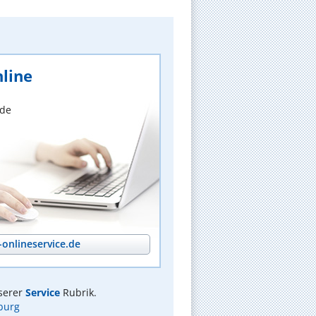
line
nde
onlineservice.de
serer
Service
Rubrik.
burg