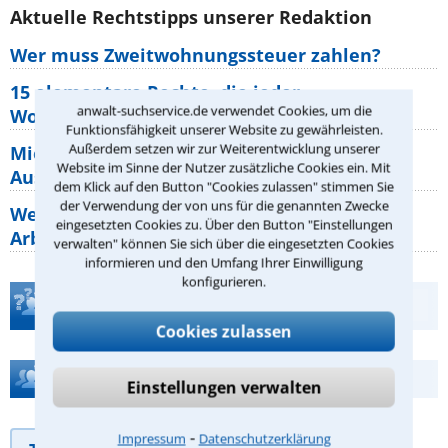
Aktuelle Rechtstipps unserer Redaktion
Wer muss Zweitwohnungssteuer zahlen?
15 elementare Rechte, die jeder
anwalt-suchservice.de verwendet Cookies, um die
Wohnungseigentümer kennen sollte
Funktionsfähigkeit unserer Website zu gewährleisten.
Außerdem setzen wir zur Weiterentwicklung unserer
Mietpreisbremse 2026: Alle Regeln,
Website im Sinne der Nutzer zusätzliche Cookies ein. Mit
Ausnahmen und Rechte für Mieter
dem Klick auf den Button "Cookies zulassen" stimmen Sie
der Verwendung der von uns für die genannten Zwecke
Welche Regeln für Teilnahme, Urlaub,
eingesetzten Cookies zu. Über den Button "Einstellungen
Arbeitszeit gelten beim
verwalten" können Sie sich über die eingesetzten Cookies
informieren und den Umfang Ihrer Einwilligung
konfigurieren.
Teste Dein Rechtswissen
Cookies zulassen
Hilfe bei Ihrer Anwaltsuche?
Einstellungen verwalten
⁃
Impressum
Datenschutzerklärung