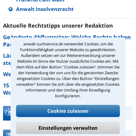
Anwalt Insolvenzrecht
Aktuelle Rechtstipps unserer Redaktion
Geänderte Abflugzeiten: Welche Rechte haben
Pauschalurlauber?
anwalt-suchservice.de verwendet Cookies, um die
Funktionsfähigkeit unserer Website zu gewährleisten.
Lärm von den Nachbarn: Welche Rechte
Außerdem setzen wir zur Weiterentwicklung unserer
Website im Sinne der Nutzer zusätzliche Cookies ein. Mit
stehen mir zu?
dem Klick auf den Button "Cookies zulassen" stimmen Sie
der Verwendung der von uns für die genannten Zwecke
Wer muss Zweitwohnungssteuer zahlen?
eingesetzten Cookies zu. Über den Button "Einstellungen
verwalten" können Sie sich über die eingesetzten Cookies
15 elementare Rechte, die jeder
informieren und den Umfang Ihrer Einwilligung
Wohnungseigentümer kennen sollte
konfigurieren.
Cookies zulassen
Teste Dein Rechtswissen
Einstellungen verwalten
Hilfe bei Ihrer Anwaltsuche?