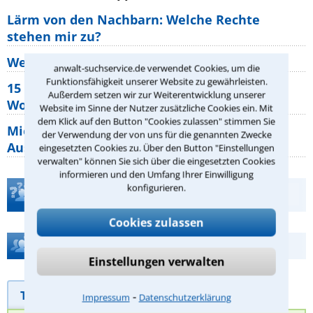
Lärm von den Nachbarn: Welche Rechte
stehen mir zu?
Wer muss Zweitwohnungssteuer zahlen?
anwalt-suchservice.de verwendet Cookies, um die
Funktionsfähigkeit unserer Website zu gewährleisten.
15 elementare Rechte, die jeder
Außerdem setzen wir zur Weiterentwicklung unserer
Wohnungseigentümer kennen sollte
Website im Sinne der Nutzer zusätzliche Cookies ein. Mit
dem Klick auf den Button "Cookies zulassen" stimmen Sie
Mietpreisbremse 2026: Alle Regeln,
der Verwendung der von uns für die genannten Zwecke
Ausnahmen und Rechte für Mieter
eingesetzten Cookies zu. Über den Button "Einstellungen
verwalten" können Sie sich über die eingesetzten Cookies
informieren und den Umfang Ihrer Einwilligung
konfigurieren.
Teste Dein Rechtswissen
Cookies zulassen
Hilfe bei Ihrer Anwaltsuche?
Einstellungen verwalten
Telefonhilfe
Beratungsanfrage
⁃
Impressum
Datenschutzerklärung