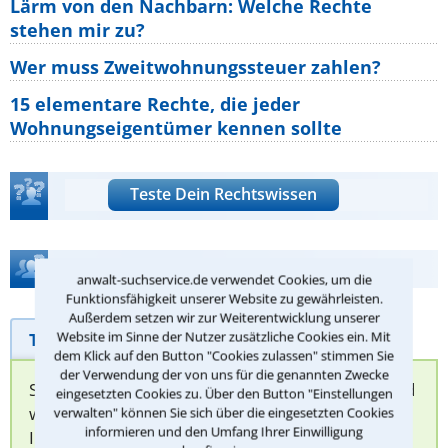
Lärm von den Nachbarn: Welche Rechte
stehen mir zu?
Wer muss Zweitwohnungssteuer zahlen?
15 elementare Rechte, die jeder
Wohnungseigentümer kennen sollte
Teste Dein Rechtswissen
Hilfe bei Ihrer Anwaltsuche?
anwalt-suchservice.de verwendet Cookies, um die
Funktionsfähigkeit unserer Website zu gewährleisten.
Außerdem setzen wir zur Weiterentwicklung unserer
Telefonhilfe
Website im Sinne der Nutzer zusätzliche Cookies ein. Mit
Beratungsanfrage
dem Klick auf den Button "Cookies zulassen" stimmen Sie
der Verwendung der von uns für die genannten Zwecke
Sie können hier Ihren Fall schildern. Anschließend
eingesetzten Cookies zu. Über den Button "Einstellungen
werden sich spezialisierte Rechtsanwälte bei
verwalten" können Sie sich über die eingesetzten Cookies
informieren und den Umfang Ihrer Einwilligung
Ihnen melden, um das weitere Vorgehen