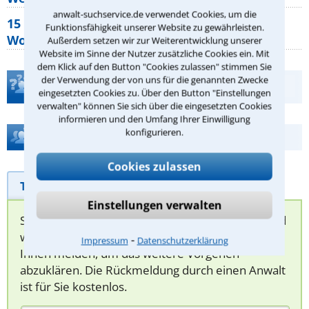
anwalt-suchservice.de verwendet Cookies, um die
15 elementare Rechte, die jeder
Funktionsfähigkeit unserer Website zu gewährleisten.
Wohnungseigentümer kennen sollte
Außerdem setzen wir zur Weiterentwicklung unserer
Website im Sinne der Nutzer zusätzliche Cookies ein. Mit
dem Klick auf den Button "Cookies zulassen" stimmen Sie
der Verwendung der von uns für die genannten Zwecke
Teste Dein Rechtswissen
eingesetzten Cookies zu. Über den Button "Einstellungen
verwalten" können Sie sich über die eingesetzten Cookies
informieren und den Umfang Ihrer Einwilligung
konfigurieren.
Hilfe bei Ihrer Anwaltsuche?
Cookies zulassen
Telefonhilfe
Beratungsanfrage
Einstellungen verwalten
Sie können hier Ihren Fall schildern. Anschließend
werden sich spezialisierte Rechtsanwälte bei
⁃
Impressum
Datenschutzerklärung
Ihnen melden, um das weitere Vorgehen
abzuklären. Die Rückmeldung durch einen Anwalt
ist für Sie kostenlos.