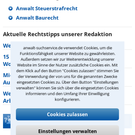
Anwalt Steuerstrafrecht
Anwalt Baurecht
Aktuelle Rechtstipps unserer Redaktion
Wer muss Zweitwohnungssteuer zahlen?
anwalt-suchservice.de verwendet Cookies, um die
Funktionsfähigkeit unserer Website zu gewährleisten.
15 elementare Rechte, die jeder
Außerdem setzen wir zur Weiterentwicklung unserer
Wohnungseigentümer kennen sollte
Website im Sinne der Nutzer zusätzliche Cookies ein. Mit
dem Klick auf den Button "Cookies zulassen" stimmen Sie
Mietpreisbremse 2026: Alle Regeln,
der Verwendung der von uns für die genannten Zwecke
Ausnahmen und Rechte für Mieter
eingesetzten Cookies zu. Über den Button "Einstellungen
verwalten" können Sie sich über die eingesetzten Cookies
Welche Regeln für Teilnahme, Urlaub,
informieren und den Umfang Ihrer Einwilligung
konfigurieren.
Arbeitszeit gelten beim
Cookies zulassen
Teste Dein Rechtswissen
Einstellungen verwalten