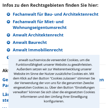
Infos zu den Rechtsgebieten finden Sie hier:
Fachanwalt für Bau- und Architektenrecht
Fachanwalt für Miet- und
Wohnungseigentumsrecht
Anwalt Architektenrecht
Anwalt Baurecht
Anwalt Immobilienrecht
Anwalt Maklerrecht
anwalt-suchservice.de verwendet Cookies, um die
Funktionsfähigkeit unserer Website zu gewährleisten.
Außerdem setzen wir zur Weiterentwicklung unserer
Aktuelle Rechtstipps unserer Redaktion
Website im Sinne der Nutzer zusätzliche Cookies ein. Mit
dem Klick auf den Button "Cookies zulassen" stimmen Sie
Geänderte Abflugzeiten: Welche Rechte haben
der Verwendung der von uns für die genannten Zwecke
Pauschalurlauber?
eingesetzten Cookies zu. Über den Button "Einstellungen
verwalten" können Sie sich über die eingesetzten Cookies
Lärm von den Nachbarn: Welche Rechte
informieren und den Umfang Ihrer Einwilligung
stehen mir zu?
konfigurieren.