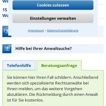
Wer muss Zweitwohnungssteuer zahlen?
Cookies zulassen
15 elementare Rechte, die jeder
Wohnungseigentümer kennen sollte
Einstellungen verwalten
⁃
Impressum
Datenschutzerklärung
Teste Dein Rechtswissen
Hilfe bei Ihrer Anwaltsuche?
Telefonhilfe
Beratungsanfrage
Sie können hier Ihren Fall schildern. Anschließend
werden sich spezialisierte Rechtsanwälte bei
Ihnen melden, um das weitere Vorgehen
abzuklären. Die Rückmeldung durch einen Anwalt
ist für Sie kostenlos.