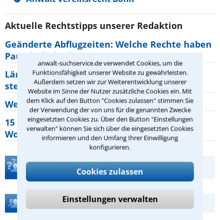
Aktuelle Rechtstipps unserer Redaktion
Geänderte Abflugzeiten: Welche Rechte haben
Pauschalurlauber?
anwalt-suchservice.de verwendet Cookies, um die
Funktionsfähigkeit unserer Website zu gewährleisten.
Lärm von den Nachbarn: Welche Rechte
Außerdem setzen wir zur Weiterentwicklung unserer
stehen mir zu?
Website im Sinne der Nutzer zusätzliche Cookies ein. Mit
dem Klick auf den Button "Cookies zulassen" stimmen Sie
Wer muss Zweitwohnungssteuer zahlen?
der Verwendung der von uns für die genannten Zwecke
eingesetzten Cookies zu. Über den Button "Einstellungen
15 elementare Rechte, die jeder
verwalten" können Sie sich über die eingesetzten Cookies
Wohnungseigentümer kennen sollte
informieren und den Umfang Ihrer Einwilligung
konfigurieren.
Teste Dein Rechtswissen
Cookies zulassen
Einstellungen verwalten
Hilfe bei Ihrer Anwaltsuche?