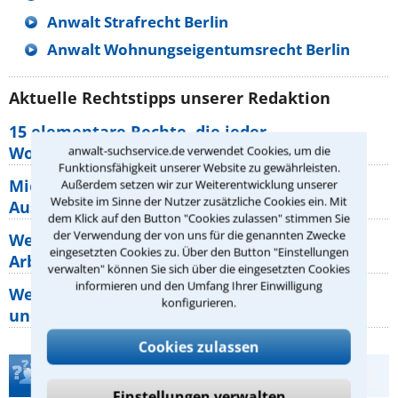
Anwalt Strafrecht Berlin
Anwalt Wohnungseigentumsrecht Berlin
Aktuelle Rechtstipps unserer Redaktion
15 elementare Rechte, die jeder
Wohnungseigentümer kennen sollte
anwalt-suchservice.de verwendet Cookies, um die
Funktionsfähigkeit unserer Website zu gewährleisten.
Mietpreisbremse 2026: Alle Regeln,
Außerdem setzen wir zur Weiterentwicklung unserer
Website im Sinne der Nutzer zusätzliche Cookies ein. Mit
Ausnahmen und Rechte für Mieter
dem Klick auf den Button "Cookies zulassen" stimmen Sie
der Verwendung der von uns für die genannten Zwecke
Welche Regeln für Teilnahme, Urlaub,
eingesetzten Cookies zu. Über den Button "Einstellungen
Arbeitszeit gelten beim
verwalten" können Sie sich über die eingesetzten Cookies
informieren und den Umfang Ihrer Einwilligung
Welche Rechte hat der Käufer eines Pferdes
konfigurieren.
und wie macht man sie
Cookies zulassen
Teste Dein Rechtswissen
Einstellungen verwalten