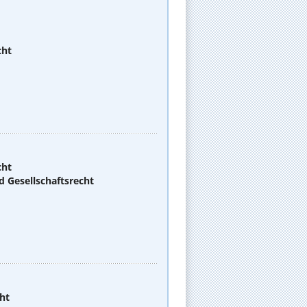
cht
cht
d Gesellschaftsrecht
ht