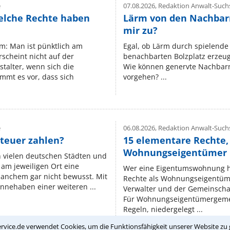
e
07.08.2026,
Redaktion Anwalt-Suchs
elche Rechte haben
Lärm von den Nachbar
mir zu?
um: Man ist pünktlich am
Egal, ob Lärm durch spielende 
rscheint nicht auf der
benachbarten Bolzplatz erzeugt 
stalter, wenn sich die
Wie können genervte Nachbarn
mmt es vor, dass sich
vorgehen? ...
e
06.08.2026,
Redaktion Anwalt-Suchs
teuer zahlen?
15 elementare Rechte, 
Wohnungseigentümer k
n vielen deutschen Städten und
am jeweiligen Ort eine
Wer eine Eigentumswohnung hat
manchem gar nicht bewusst. Mit
Rechte als Wohnungseigentüm
nnehaben einer weiteren ...
Verwalter und der Gemeinschaf
Für Wohnungseigentümergemei
Regeln, niedergelegt ...
rvice.de verwendet Cookies, um die Funktionsfähigkeit unserer Website zu 