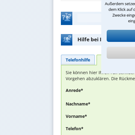
Außerdem setzen 
dem Klick auf 
Zwecke einge
ein
Hilfe bei Ihrer Anwalt
Telefonhilfe
Beratungsanfra
Sie können hier Ihren Fall schild
Vorgehen abzuklären. Die Rückmel
Anrede*
Nachname*
Vorname*
Telefon*