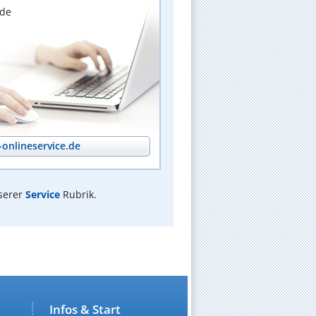
nde
onlineservice.de
serer
Service
Rubrik.
Infos & Start