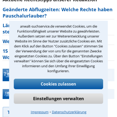
Geänderte Abflugzeiten: Welche Rechte haben
Pauschalurlauber?
Lärm von den Nachbarn: Welche Rechte
anwalt-suchservice.de verwendet Cookies, um die
stehen mir zu?
Funktionsfähigkeit unserer Website zu gewährleisten.
Außerdem setzen wir zur Weiterentwicklung unserer
Wer muss Zweitwohnungssteuer zahlen?
Website im Sinne der Nutzer zusätzliche Cookies ein. Mit
dem Klick auf den Button "Cookies zulassen" stimmen Sie
15 elementare Rechte, die jeder
der Verwendung der von uns für die genannten Zwecke
eingesetzten Cookies zu. Über den Button "Einstellungen
Wohnungseigentümer kennen sollte
verwalten" können Sie sich über die eingesetzten Cookies
informieren und den Umfang Ihrer Einwilligung
konfigurieren.
Teste Dein Rechtswissen
Cookies zulassen
Hilfe bei Ihrer Anwaltsuche?
Einstellungen verwalten
⁃
Telefonhilfe
Beratungsanfrage
Impressum
Datenschutzerklärung