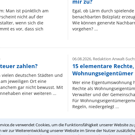
mir zu?
um: Man ist pünktlich am
Egal, ob Lärm durch spielende 
rscheint nicht auf der
benachbarten Bolzplatz erzeugt 
stalter, wenn sich die
Wie können genervte Nachbarn
mmt es vor, dass sich
vorgehen? ...
e
06.08.2026,
Redaktion Anwalt-Suchs
teuer zahlen?
15 elementare Rechte, 
Wohnungseigentümer k
n vielen deutschen Städten und
am jeweiligen Ort eine
Wer eine Eigentumswohnung hat
manchem gar nicht bewusst. Mit
Rechte als Wohnungseigentüm
nnehaben einer weiteren ...
Verwalter und der Gemeinschaf
Für Wohnungseigentümergemei
Regeln, niedergelegt ...
rvice.de verwendet Cookies, um die Funktionsfähigkeit unserer Website zu 
wir zur Weiterentwicklung unserer Website im Sinne der Nutzer zusätzliche