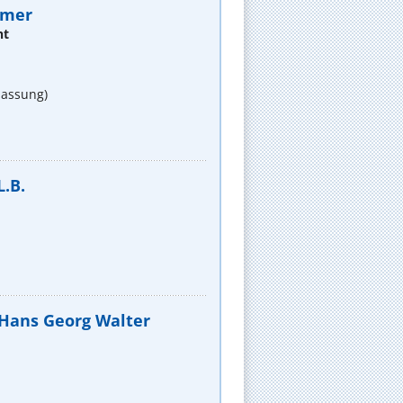
mmer
ht
lassung)
L.B.
) Hans Georg Walter