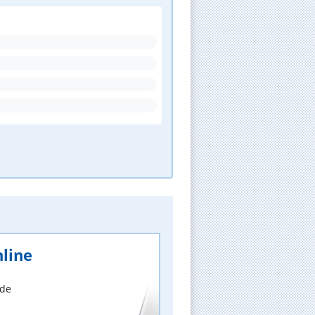
line
nde