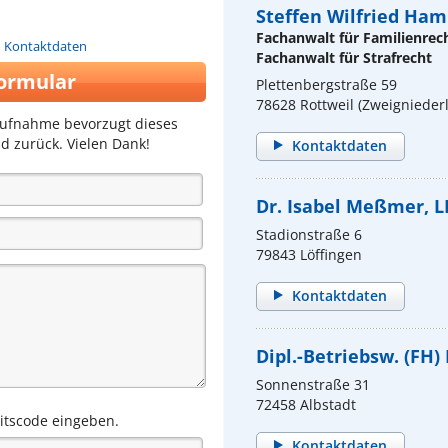
Steffen Wilfried Ha
Fachanwalt für Familienrec
n Kontaktdaten
Fachanwalt für Strafrecht
ormular
Plettenbergstraße 59
78628 Rottweil (Zweignieder
aufnahme bevorzugt dieses
d zurück. Vielen Dank!
Kontaktdaten
Dr. Isabel Meßmer, L
Stadionstraße 6
79843 Löffingen
Kontaktdaten
Dipl.-Betriebsw. (FH
Sonnenstraße 31
72458 Albstadt
eitscode eingeben.
Kontaktdaten