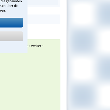
r die genannten
sich über die
ren.
nen melden, um das weitere