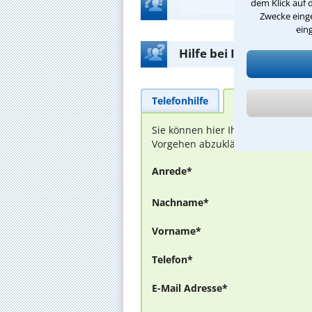
dem Klick auf 
Zwecke einge
ein
Hilfe bei Ihrer Anwalt
Telefonhilfe
Beratungsanfra
Sie können hier Ihren Fall schild
Vorgehen abzuklären. Die Rückmel
Anrede*
Nachname*
Vorname*
Telefon*
E-Mail Adresse*