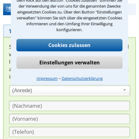
dem Klick auf den Button "Cookies zulassen" stimmen Sie
der Verwendung der von uns für die genannten Zwecke
Hilfe bei Ihrer Anwaltsuche?
eingesetzten Cookies zu. Über den Button "Einstellungen
verwalten" können Sie sich über die eingesetzten Cookies
informieren und den Umfang Ihrer Einwilligung
konfigurieren.
Telefonhilfe
Beratungsanfrage
Cookies zulassen
Sie können hier Ihren Fall schildern. Anschließend
werden sich spezialisierte Rechtsanwälte bei
Ihnen melden, um das weitere Vorgehen
Einstellungen verwalten
abzuklären. Die Rückmeldung durch einen Anwalt
ist für Sie kostenlos.
⁃
Impressum
Datenschutzerklärung
(Anrede)