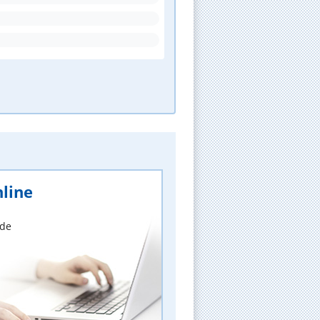
line
nde