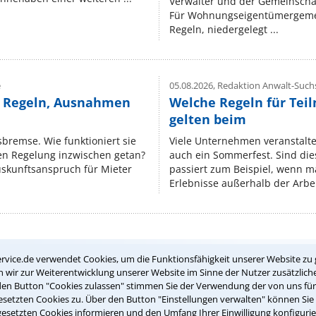
Verwalter und der Gemeinschaf
Für Wohnungseigentümergemei
Regeln, niedergelegt ...
e
05.08.2026,
Redaktion Anwalt-Suchs
e Regeln, Ausnahmen
Welche Regeln für Teil
gelten beim
isbremse. Wie funktioniert sie
Viele Unternehmen veranstalt
nen Regelung inzwischen getan?
auch ein Sommerfest. Sind dies
uskunftsanspruch für Mieter
passiert zum Beispiel, wenn m
Erlebnisse außerhalb der Arbeit
Teste Dein Rechtswissen
rvice.de verwendet Cookies, um die Funktionsfähigkeit unserer Website zu 
wir zur Weiterentwicklung unserer Website im Sinne der Nutzer zusätzliche
den Button "Cookies zulassen" stimmen Sie der Verwendung der von uns fü
setzten Cookies zu. Über den Button "Einstellungen verwalten" können Sie 
suche?
gesetzten Cookies informieren und den Umfang Ihrer Einwilligung konfigurie