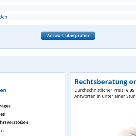
nden
Antwort überprüfen
Rechtsberatung on
ten
Durchschnittlicher Preis:
€ 35
Antworten in unter einer Stu
rages
ges
hrsverstößen
c.