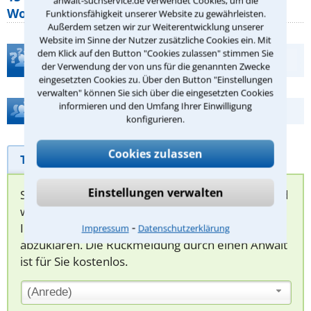
anwalt-suchservice.de verwendet Cookies, um die
Wohnungseigentümer kennen sollte
Funktionsfähigkeit unserer Website zu gewährleisten.
Außerdem setzen wir zur Weiterentwicklung unserer
Website im Sinne der Nutzer zusätzliche Cookies ein. Mit
dem Klick auf den Button "Cookies zulassen" stimmen Sie
Teste Dein Rechtswissen
der Verwendung der von uns für die genannten Zwecke
eingesetzten Cookies zu. Über den Button "Einstellungen
verwalten" können Sie sich über die eingesetzten Cookies
informieren und den Umfang Ihrer Einwilligung
Hilfe bei Ihrer Anwaltsuche?
konfigurieren.
Cookies zulassen
Telefonhilfe
Beratungsanfrage
Einstellungen verwalten
Sie können hier Ihren Fall schildern. Anschließend
werden sich spezialisierte Rechtsanwälte bei
⁃
Ihnen melden, um das weitere Vorgehen
Impressum
Datenschutzerklärung
abzuklären. Die Rückmeldung durch einen Anwalt
ist für Sie kostenlos.
(Anrede)