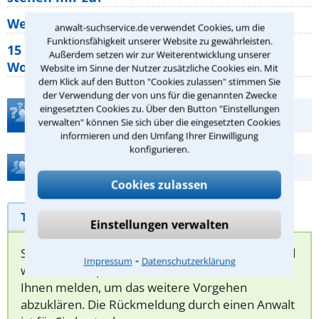
Wer muss Zweitwohnungssteuer zahlen?
anwalt-suchservice.de verwendet Cookies, um die
Funktionsfähigkeit unserer Website zu gewährleisten.
15 elementare Rechte, die jeder
Außerdem setzen wir zur Weiterentwicklung unserer
Wohnungseigentümer kennen sollte
Website im Sinne der Nutzer zusätzliche Cookies ein. Mit
dem Klick auf den Button "Cookies zulassen" stimmen Sie
der Verwendung der von uns für die genannten Zwecke
eingesetzten Cookies zu. Über den Button "Einstellungen
Teste Dein Rechtswissen
verwalten" können Sie sich über die eingesetzten Cookies
informieren und den Umfang Ihrer Einwilligung
konfigurieren.
Hilfe bei Ihrer Anwaltsuche?
Cookies zulassen
Telefonhilfe
Beratungsanfrage
Einstellungen verwalten
Sie können hier Ihren Fall schildern. Anschließend
⁃
Impressum
Datenschutzerklärung
werden sich spezialisierte Rechtsanwälte bei
Ihnen melden, um das weitere Vorgehen
abzuklären. Die Rückmeldung durch einen Anwalt