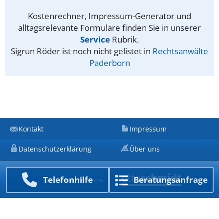
Kostenrechner, Impressum-Generator und
alltagsrelevante Formulare finden Sie in unserer
Service
Rubrik.
Sigrun Röder ist noch nicht gelistet in
Rechtsanwälte
Paderborn
Kontakt
Impressum
Datenschutzerklärung
Über uns
Telefon­hilfe
Beratungs­anfrage
Ein Unternehmen von