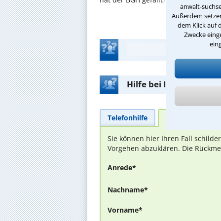
anwalt-suchse
Außerdem setzen 
dem Klick auf 
Zwecke einge
ein
Hilfe bei Ihrer Anwalt
Telefonhilfe
Beratungsanfra
Sie können hier Ihren Fall schild
Vorgehen abzuklären. Die Rückmel
Anrede*
Nachname*
Vorname*