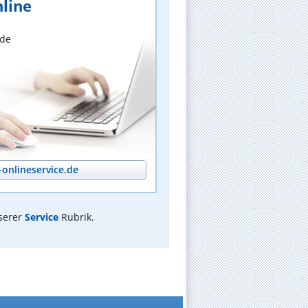
line
nde
onlineservice.de
serer
Service
Rubrik.