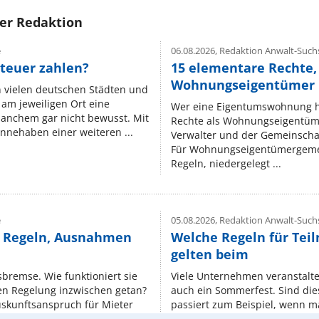
rer Redaktion
e
06.08.2026,
Redaktion Anwalt-Suchs
teuer zahlen?
15 elementare Rechte, 
Wohnungseigentümer k
n vielen deutschen Städten und
am jeweiligen Ort eine
Wer eine Eigentumswohnung hat
manchem gar nicht bewusst. Mit
Rechte als Wohnungseigentüm
nnehaben einer weiteren ...
Verwalter und der Gemeinschaf
Für Wohnungseigentümergemei
Regeln, niedergelegt ...
e
05.08.2026,
Redaktion Anwalt-Suchs
e Regeln, Ausnahmen
Welche Regeln für Teil
gelten beim
isbremse. Wie funktioniert sie
Viele Unternehmen veranstalt
nen Regelung inzwischen getan?
auch ein Sommerfest. Sind dies
uskunftsanspruch für Mieter
passiert zum Beispiel, wenn m
Erlebnisse außerhalb der Arbeit