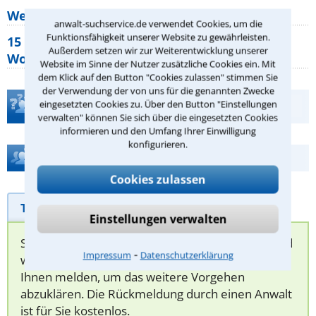
Wer muss Zweitwohnungssteuer zahlen?
anwalt-suchservice.de verwendet Cookies, um die
Funktionsfähigkeit unserer Website zu gewährleisten.
15 elementare Rechte, die jeder
Außerdem setzen wir zur Weiterentwicklung unserer
Wohnungseigentümer kennen sollte
Website im Sinne der Nutzer zusätzliche Cookies ein. Mit
dem Klick auf den Button "Cookies zulassen" stimmen Sie
der Verwendung der von uns für die genannten Zwecke
eingesetzten Cookies zu. Über den Button "Einstellungen
Teste Dein Rechtswissen
verwalten" können Sie sich über die eingesetzten Cookies
informieren und den Umfang Ihrer Einwilligung
konfigurieren.
Hilfe bei Ihrer Anwaltsuche?
Cookies zulassen
Telefonhilfe
Beratungsanfrage
Einstellungen verwalten
Sie können hier Ihren Fall schildern. Anschließend
⁃
Impressum
Datenschutzerklärung
werden sich spezialisierte Rechtsanwälte bei
Ihnen melden, um das weitere Vorgehen
abzuklären. Die Rückmeldung durch einen Anwalt
ist für Sie kostenlos.