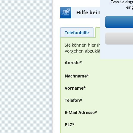
Zwecke einge
ein
Hilfe bei Ihrer Anwalt
Telefonhilfe
Beratungsanfra
Sie können hier Ihren Fall schild
Vorgehen abzuklären. Die Rückmel
Anrede*
Nachname*
Vorname*
Telefon*
E-Mail Adresse*
PLZ*