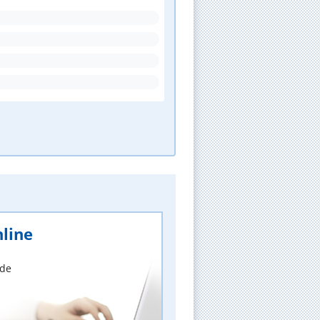
line
nde