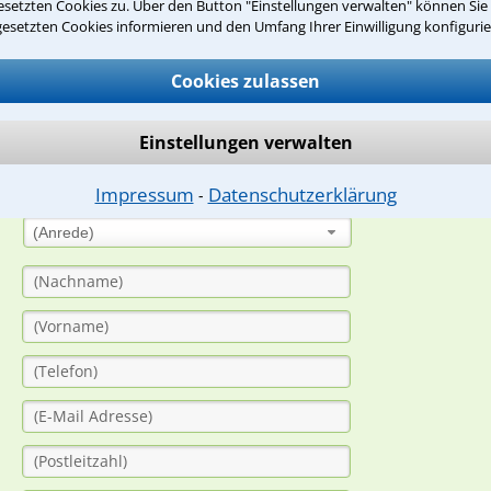
setzten Cookies zu. Über den Button "Einstellungen verwalten" können Sie 
gesetzten Cookies informieren und den Umfang Ihrer Einwilligung konfigurie
suche?
Cookies zulassen
ge
Einstellungen verwalten
ern. Anschließend werden sich spezialisierte Rechtsanwälte bei Ih
dung durch einen Anwalt ist für Sie kostenlos.
Impressum
Datenschutzerklärung
⁃
(Anrede)