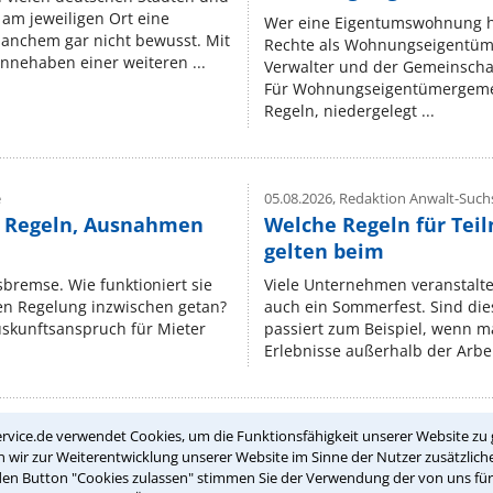
am jeweiligen Ort eine
Wer eine Eigentumswohnung hat
manchem gar nicht bewusst. Mit
Rechte als Wohnungseigentüm
nnehaben einer weiteren ...
Verwalter und der Gemeinschaf
Für Wohnungseigentümergemei
Regeln, niedergelegt ...
e
05.08.2026,
Redaktion Anwalt-Suchs
e Regeln, Ausnahmen
Welche Regeln für Teil
gelten beim
isbremse. Wie funktioniert sie
Viele Unternehmen veranstalt
nen Regelung inzwischen getan?
auch ein Sommerfest. Sind dies
uskunftsanspruch für Mieter
passiert zum Beispiel, wenn m
Erlebnisse außerhalb der Arbeit
rvice.de verwendet Cookies, um die Funktionsfähigkeit unserer Website zu 
wir zur Weiterentwicklung unserer Website im Sinne der Nutzer zusätzliche
Teste Dein Rechtswissen
den Button "Cookies zulassen" stimmen Sie der Verwendung der von uns fü