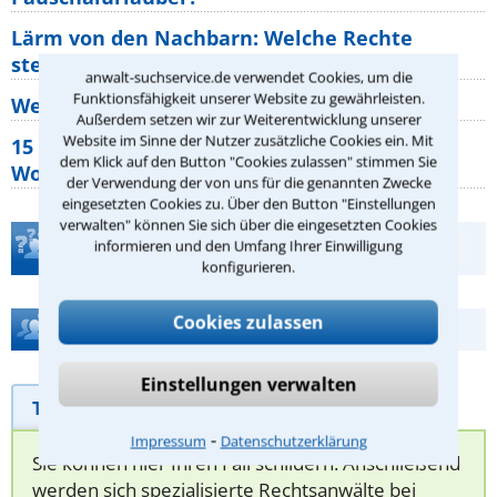
Lärm von den Nachbarn: Welche Rechte
stehen mir zu?
anwalt-suchservice.de verwendet Cookies, um die
Funktionsfähigkeit unserer Website zu gewährleisten.
Wer muss Zweitwohnungssteuer zahlen?
Außerdem setzen wir zur Weiterentwicklung unserer
Website im Sinne der Nutzer zusätzliche Cookies ein. Mit
15 elementare Rechte, die jeder
dem Klick auf den Button "Cookies zulassen" stimmen Sie
Wohnungseigentümer kennen sollte
der Verwendung der von uns für die genannten Zwecke
eingesetzten Cookies zu. Über den Button "Einstellungen
verwalten" können Sie sich über die eingesetzten Cookies
Teste Dein Rechtswissen
informieren und den Umfang Ihrer Einwilligung
konfigurieren.
Cookies zulassen
Hilfe bei Ihrer Anwaltsuche?
Einstellungen verwalten
Telefonhilfe
Beratungsanfrage
⁃
Impressum
Datenschutzerklärung
Sie können hier Ihren Fall schildern. Anschließend
werden sich spezialisierte Rechtsanwälte bei