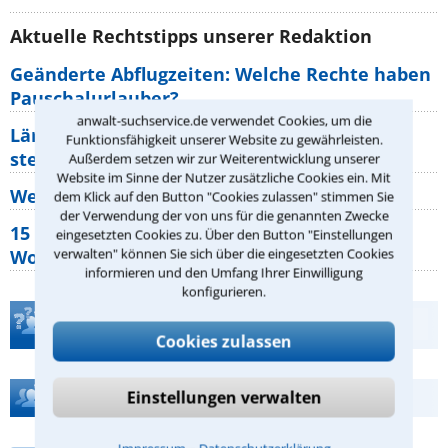
Aktuelle Rechtstipps unserer Redaktion
Geänderte Abflugzeiten: Welche Rechte haben
Pauschalurlauber?
anwalt-suchservice.de verwendet Cookies, um die
Lärm von den Nachbarn: Welche Rechte
Funktionsfähigkeit unserer Website zu gewährleisten.
stehen mir zu?
Außerdem setzen wir zur Weiterentwicklung unserer
Website im Sinne der Nutzer zusätzliche Cookies ein. Mit
Wer muss Zweitwohnungssteuer zahlen?
dem Klick auf den Button "Cookies zulassen" stimmen Sie
der Verwendung der von uns für die genannten Zwecke
15 elementare Rechte, die jeder
eingesetzten Cookies zu. Über den Button "Einstellungen
verwalten" können Sie sich über die eingesetzten Cookies
Wohnungseigentümer kennen sollte
informieren und den Umfang Ihrer Einwilligung
konfigurieren.
Teste Dein Rechtswissen
Cookies zulassen
Hilfe bei Ihrer Anwaltsuche?
Einstellungen verwalten
⁃