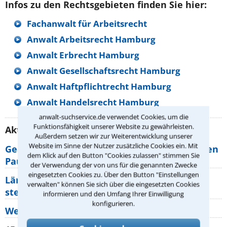
Infos zu den Rechtsgebieten finden Sie hier:
Fachanwalt für Arbeitsrecht
Anwalt Arbeitsrecht Hamburg
Anwalt Erbrecht Hamburg
Anwalt Gesellschaftsrecht Hamburg
Anwalt Haftpflichtrecht Hamburg
Anwalt Handelsrecht Hamburg
anwalt-suchservice.de verwendet Cookies, um die
Funktionsfähigkeit unserer Website zu gewährleisten.
Aktuelle Rechtstipps unserer Redaktion
Außerdem setzen wir zur Weiterentwicklung unserer
Website im Sinne der Nutzer zusätzliche Cookies ein. Mit
Geänderte Abflugzeiten: Welche Rechte haben
dem Klick auf den Button "Cookies zulassen" stimmen Sie
Pauschalurlauber?
der Verwendung der von uns für die genannten Zwecke
eingesetzten Cookies zu. Über den Button "Einstellungen
Lärm von den Nachbarn: Welche Rechte
verwalten" können Sie sich über die eingesetzten Cookies
stehen mir zu?
informieren und den Umfang Ihrer Einwilligung
konfigurieren.
Wer muss Zweitwohnungssteuer zahlen?