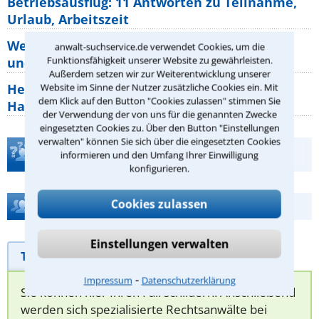
Betriebsausflug: 11 Antworten zu Teilnahme,
Urlaub, Arbeitszeit
Welche Rechte hat der Käufer eines Pferdes
anwalt-suchservice.de verwendet Cookies, um die
und wie macht man sie
Funktionsfähigkeit unserer Website zu gewährleisten.
Außerdem setzen wir zur Weiterentwicklung unserer
Heizungsaustausch abgesagt: Was müssen
Website im Sinne der Nutzer zusätzliche Cookies ein. Mit
dem Klick auf den Button "Cookies zulassen" stimmen Sie
Hauseigentümer jetzt zum Thema
der Verwendung der von uns für die genannten Zwecke
eingesetzten Cookies zu. Über den Button "Einstellungen
verwalten" können Sie sich über die eingesetzten Cookies
Teste Dein Rechtswissen
informieren und den Umfang Ihrer Einwilligung
konfigurieren.
Cookies zulassen
Hilfe bei Ihrer Anwaltsuche?
Einstellungen verwalten
Telefonhilfe
Beratungsanfrage
⁃
Impressum
Datenschutzerklärung
Sie können hier Ihren Fall schildern. Anschließend
werden sich spezialisierte Rechtsanwälte bei