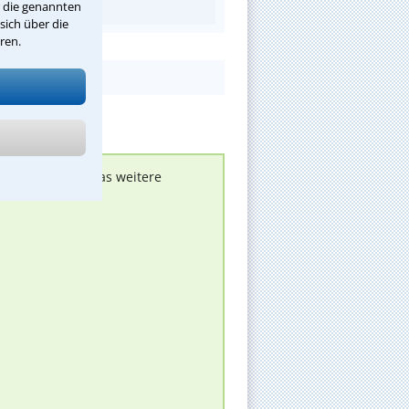
r die genannten
sich über die
ren.
nen melden, um das weitere