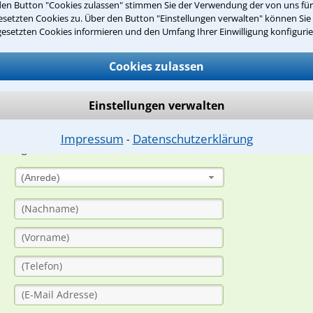
den Button "Cookies zulassen" stimmen Sie der Verwendung der von uns fü
Teste Dein Rechtswissen
setzten Cookies zu. Über den Button "Einstellungen verwalten" können Sie 
gesetzten Cookies informieren und den Umfang Ihrer Einwilligung konfigurie
suche?
Cookies zulassen
Einstellungen verwalten
ge
ern. Anschließend werden sich spezialisierte Rechtsanwälte bei Ih
Impressum
Datenschutzerklärung
⁃
dung durch einen Anwalt ist für Sie kostenlos.
(Anrede)