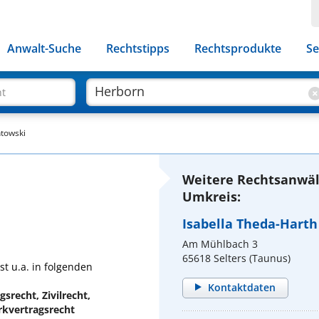
Anwalt-Suche
Rechtstipps
Rechtsprodukte
Se
ht
ntowski
Weitere Rechtsanwäl
Umkreis:
Isabella Theda-Harth
Am Mühlbach 3
65618 Selters (Taunus)
st u.a. in folgenden
Kontaktdaten
srecht, Zivilrecht,
rkvertragsrecht