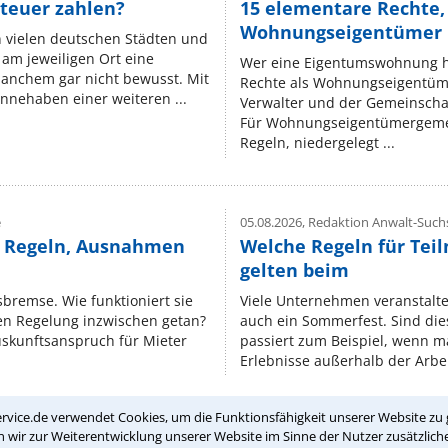
teuer zahlen?
15 elementare Rechte, 
Wohnungseigentümer k
n vielen deutschen Städten und
am jeweiligen Ort eine
Wer eine Eigentumswohnung hat
manchem gar nicht bewusst. Mit
Rechte als Wohnungseigentüm
nnehaben einer weiteren ...
Verwalter und der Gemeinschaf
Für Wohnungseigentümergemei
Regeln, niedergelegt ...
e
05.08.2026,
Redaktion Anwalt-Suchs
e Regeln, Ausnahmen
Welche Regeln für Teil
gelten beim
isbremse. Wie funktioniert sie
Viele Unternehmen veranstalt
nen Regelung inzwischen getan?
auch ein Sommerfest. Sind dies
uskunftsanspruch für Mieter
passiert zum Beispiel, wenn m
Erlebnisse außerhalb der Arbeit
rvice.de verwendet Cookies, um die Funktionsfähigkeit unserer Website zu 
wir zur Weiterentwicklung unserer Website im Sinne der Nutzer zusätzliche