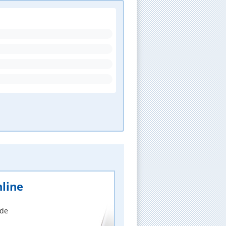
line
nde