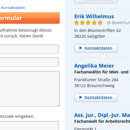
n Kontaktdaten
Erik Wilhelmus
ormular
(8 Bewertu
aufnahme bevorzugt dieses
In den Blumentriften 62
d zurück. Vielen Dank!
38226 Salzgitter
Kontaktdaten
Angelika Meier
Fachanwältin für Miet- un
Frankfurter Straße 284
38122 Braunschweig
Kontaktdaten
Ass. jur., Dipl.-Jur. 
eitscode eingeben.
Fachanwalt für Arbeitsrech
Eiermarkt 1