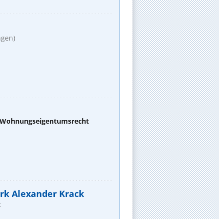
ngen)
d Wohnungseigentumsrecht
Mark Alexander Krack
t