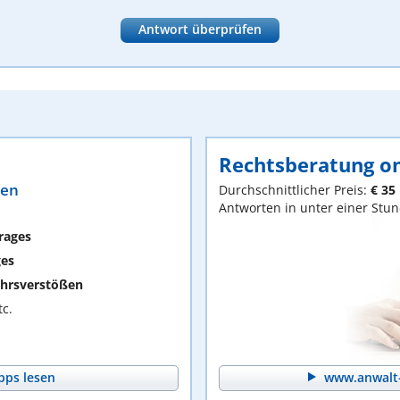
Antwort überprüfen
Rechtsberatung on
ten
Durchschnittlicher Preis:
€ 35
Antworten in unter einer Stu
rages
ges
hrsverstößen
c.
pps lesen
www.anwalt-