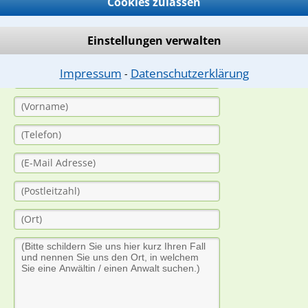
Cookies zulassen
ern. Anschließend werden sich spezialisierte Rechtsanwälte bei Ih
dung durch einen Anwalt ist für Sie kostenlos.
Einstellungen verwalten
(Anrede)
Impressum
Datenschutzerklärung
⁃