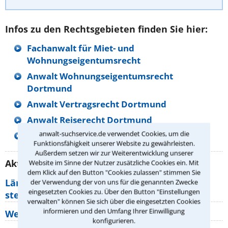
Infos zu den Rechtsgebieten finden Sie hier:
Fachanwalt für Miet- und
Wohnungseigentumsrecht
Anwalt Wohnungseigentumsrecht
Dortmund
Anwalt Vertragsrecht Dortmund
Anwalt Reiserecht Dortmund
anwalt-suchservice.de verwendet Cookies, um die
Anwalt Strafrecht Dortmund
Funktionsfähigkeit unserer Website zu gewährleisten.
Außerdem setzen wir zur Weiterentwicklung unserer
Aktuelle Rechtstipps unserer Redaktion
Website im Sinne der Nutzer zusätzliche Cookies ein. Mit
dem Klick auf den Button "Cookies zulassen" stimmen Sie
Lärm von den Nachbarn: Welche Rechte
der Verwendung der von uns für die genannten Zwecke
eingesetzten Cookies zu. Über den Button "Einstellungen
stehen mir zu?
verwalten" können Sie sich über die eingesetzten Cookies
informieren und den Umfang Ihrer Einwilligung
Wer muss Zweitwohnungssteuer zahlen?
konfigurieren.