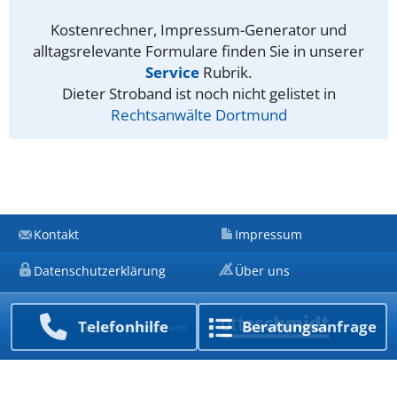
Kostenrechner, Impressum-Generator und
alltagsrelevante Formulare finden Sie in unserer
Service
Rubrik.
Dieter Stroband ist noch nicht gelistet in
Rechtsanwälte Dortmund
Kontakt
Impressum
Datenschutzerklärung
Über uns
Telefon­hilfe
Beratungs­anfrage
Ein Unternehmen von