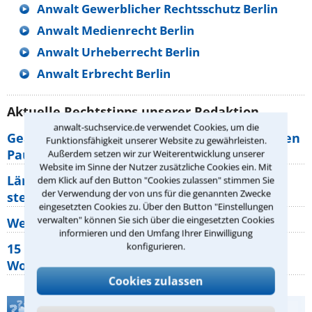
Anwalt Gewerblicher Rechtsschutz Berlin
Anwalt Medienrecht Berlin
Anwalt Urheberrecht Berlin
Anwalt Erbrecht Berlin
Aktuelle Rechtstipps unserer Redaktion
anwalt-suchservice.de verwendet Cookies, um die
Geänderte Abflugzeiten: Welche Rechte haben
Funktionsfähigkeit unserer Website zu gewährleisten.
Pauschalurlauber?
Außerdem setzen wir zur Weiterentwicklung unserer
Website im Sinne der Nutzer zusätzliche Cookies ein. Mit
Lärm von den Nachbarn: Welche Rechte
dem Klick auf den Button "Cookies zulassen" stimmen Sie
der Verwendung der von uns für die genannten Zwecke
stehen mir zu?
eingesetzten Cookies zu. Über den Button "Einstellungen
verwalten" können Sie sich über die eingesetzten Cookies
Wer muss Zweitwohnungssteuer zahlen?
informieren und den Umfang Ihrer Einwilligung
konfigurieren.
15 elementare Rechte, die jeder
Wohnungseigentümer kennen sollte
Cookies zulassen
Teste Dein Rechtswissen