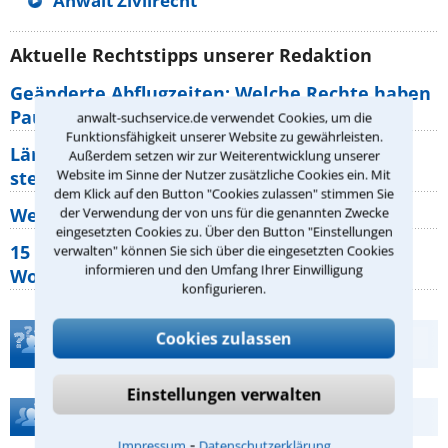
Anwalt Zivilrecht
Aktuelle Rechtstipps unserer Redaktion
Geänderte Abflugzeiten: Welche Rechte haben
Pauschalurlauber?
anwalt-suchservice.de verwendet Cookies, um die
Funktionsfähigkeit unserer Website zu gewährleisten.
Lärm von den Nachbarn: Welche Rechte
Außerdem setzen wir zur Weiterentwicklung unserer
Website im Sinne der Nutzer zusätzliche Cookies ein. Mit
stehen mir zu?
dem Klick auf den Button "Cookies zulassen" stimmen Sie
Wer muss Zweitwohnungssteuer zahlen?
der Verwendung der von uns für die genannten Zwecke
eingesetzten Cookies zu. Über den Button "Einstellungen
15 elementare Rechte, die jeder
verwalten" können Sie sich über die eingesetzten Cookies
informieren und den Umfang Ihrer Einwilligung
Wohnungseigentümer kennen sollte
konfigurieren.
Cookies zulassen
Teste Dein Rechtswissen
Einstellungen verwalten
Hilfe bei Ihrer Anwaltsuche?
⁃
Impressum
Datenschutzerklärung