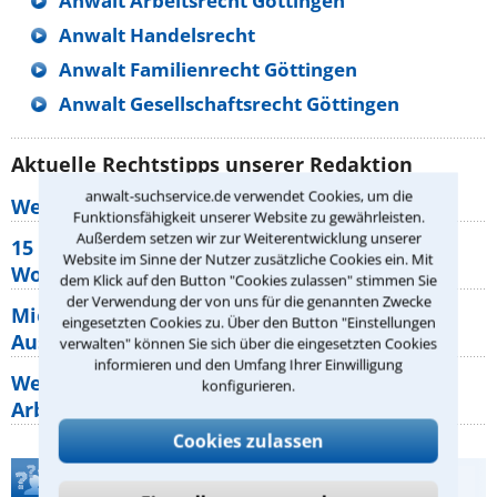
Anwalt Arbeitsrecht Göttingen
Anwalt Handelsrecht
Anwalt Familienrecht Göttingen
Anwalt Gesellschaftsrecht Göttingen
Aktuelle Rechtstipps unserer Redaktion
anwalt-suchservice.de verwendet Cookies, um die
Wer muss Zweitwohnungssteuer zahlen?
Funktionsfähigkeit unserer Website zu gewährleisten.
Außerdem setzen wir zur Weiterentwicklung unserer
15 elementare Rechte, die jeder
Website im Sinne der Nutzer zusätzliche Cookies ein. Mit
Wohnungseigentümer kennen sollte
dem Klick auf den Button "Cookies zulassen" stimmen Sie
der Verwendung der von uns für die genannten Zwecke
Mietpreisbremse 2026: Alle Regeln,
eingesetzten Cookies zu. Über den Button "Einstellungen
Ausnahmen und Rechte für Mieter
verwalten" können Sie sich über die eingesetzten Cookies
informieren und den Umfang Ihrer Einwilligung
Welche Regeln für Teilnahme, Urlaub,
konfigurieren.
Arbeitszeit gelten beim
Cookies zulassen
Teste Dein Rechtswissen