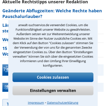
Aktuelle Rechtstipps unserer Redaktion
Geänderte Abflugzeiten: Welche Rechte haben
Pauschalurlauber?
Lärm von den Nachbarn: Welche Rechte
anwalt-suchservice.de verwendet Cookies, um die
Funktionsfähigkeit unserer Website zu gewährleisten.
stehen mir zu?
Außerdem setzen wir zur Weiterentwicklung unserer
Website im Sinne der Nutzer zusätzliche Cookies ein. Mit
Wer muss Zweitwohnungssteuer zahlen?
dem Klick auf den Button "Cookies zulassen" stimmen Sie
der Verwendung der von uns für die genannten Zwecke
15 elementare Rechte, die jeder
eingesetzten Cookies zu. Über den Button "Einstellungen
Wohnungseigentümer kennen sollte
verwalten" können Sie sich über die eingesetzten Cookies
informieren und den Umfang Ihrer Einwilligung
konfigurieren.
Teste Dein Rechtswissen
Cookies zulassen
Hilfe bei Ihrer Anwaltsuche?
Einstellungen verwalten
⁃
Impressum
Datenschutzerklärung
Telefonhilfe
Beratungsanfrage