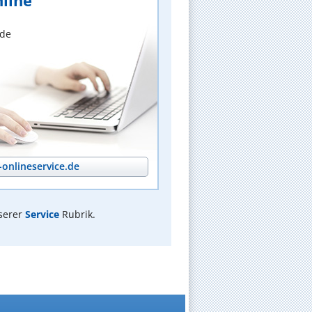
line
nde
onlineservice.de
serer
Service
Rubrik.
n