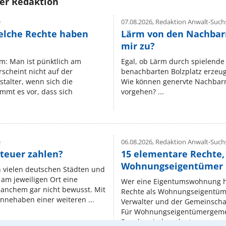
rer Redaktion
e
07.08.2026,
Redaktion Anwalt-Suchs
elche Rechte haben
Lärm von den Nachbar
mir zu?
um: Man ist pünktlich am
Egal, ob Lärm durch spielende 
rscheint nicht auf der
benachbarten Bolzplatz erzeugt 
stalter, wenn sich die
Wie können genervte Nachbarn
mmt es vor, dass sich
vorgehen? ...
e
06.08.2026,
Redaktion Anwalt-Suchs
teuer zahlen?
15 elementare Rechte, 
Wohnungseigentümer k
n vielen deutschen Städten und
am jeweiligen Ort eine
Wer eine Eigentumswohnung hat
manchem gar nicht bewusst. Mit
Rechte als Wohnungseigentüm
nnehaben einer weiteren ...
Verwalter und der Gemeinschaf
Für Wohnungseigentümergemei
Regeln, niedergelegt ...