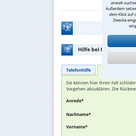
anwalt-suchse
Außerdem setzen 
dem Klick auf 
Zwecke einge
ein
Hilfe bei Ihrer Anwalt
Telefonhilfe
Beratungsanfra
Sie können hier Ihren Fall schild
Vorgehen abzuklären. Die Rückmel
Anrede*
Nachname*
Vorname*