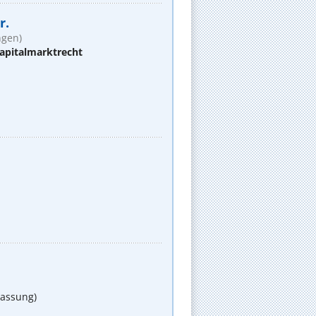
r.
ngen)
apitalmarktrecht
lassung)