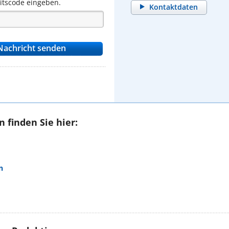
eitscode eingeben.
Kontaktdaten
 finden Sie hier:
n