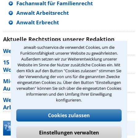
Fachanwalt für Familienrecht
Anwalt Arbeitsrecht
Anwalt Erbrecht
Aktuelle Rechtstipps unserer Redaktion
anwalt-suchservice.de verwendet Cookies, um die
Wer muss Zweitwohnungssteuer zahlen?
Funktionsfähigkeit unserer Website zu gewährleisten.
Außerdem setzen wir zur Weiterentwicklung unserer
15 elementare Rechte, die jeder
Website im Sinne der Nutzer zusätzliche Cookies ein. Mit
Wohnungseigentümer kennen sollte
dem Klick auf den Button "Cookies zulassen" stimmen Sie
der Verwendung der von uns für die genannten Zwecke
Mietpreisbremse 2026: Alle Regeln,
eingesetzten Cookies zu. Über den Button "Einstellungen
Ausnahmen und Rechte für Mieter
verwalten" können Sie sich über die eingesetzten Cookies
informieren und den Umfang Ihrer Einwilligung
Welche Regeln für Teilnahme, Urlaub,
konfigurieren.
Arbeitszeit gelten beim
Cookies zulassen
Teste Dein Rechtswissen
Einstellungen verwalten