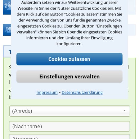
Außerdem setzen wir zur Weiterentwicklung unserer
Teste Dein Rechtswissen
Website im Sinne der Nutzer zusätzliche Cookies ein. Mit
dem Klick auf den Button "Cookies zulassen" stimmen Sie
der Verwendung der von uns für die genannten Zwecke
eingesetzten Cookies zu. Über den Button "Einstellungen
Hilfe bei Ihrer Anwaltsuche?
verwalten" können Sie sich über die eingesetzten Cookies
informieren und den Umfang Ihrer Einwilligung
konfigurieren.
Telefonhilfe
Beratungsanfrage
Cookies zulassen
Sie können hier Ihren Fall schildern. Anschließend
werden sich spezialisierte Rechtsanwälte bei
Einstellungen verwalten
Ihnen melden, um das weitere Vorgehen
abzuklären. Die Rückmeldung durch einen Anwalt
⁃
Impressum
Datenschutzerklärung
ist für Sie kostenlos.
(Anrede)