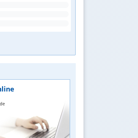
line
nde