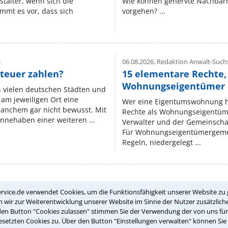
stalter, wenn sich die
Wie können genervte Nachbarn
mmt es vor, dass sich
vorgehen? ...
e
06.08.2026,
Redaktion Anwalt-Suchs
teuer zahlen?
15 elementare Rechte, 
Wohnungseigentümer k
n vielen deutschen Städten und
am jeweiligen Ort eine
Wer eine Eigentumswohnung hat
manchem gar nicht bewusst. Mit
Rechte als Wohnungseigentüm
nnehaben einer weiteren ...
Verwalter und der Gemeinschaf
Für Wohnungseigentümergemei
Regeln, niedergelegt ...
rvice.de verwendet Cookies, um die Funktionsfähigkeit unserer Website zu 
Teste Dein Rechtswissen
wir zur Weiterentwicklung unserer Website im Sinne der Nutzer zusätzliche
den Button "Cookies zulassen" stimmen Sie der Verwendung der von uns fü
setzten Cookies zu. Über den Button "Einstellungen verwalten" können Sie 