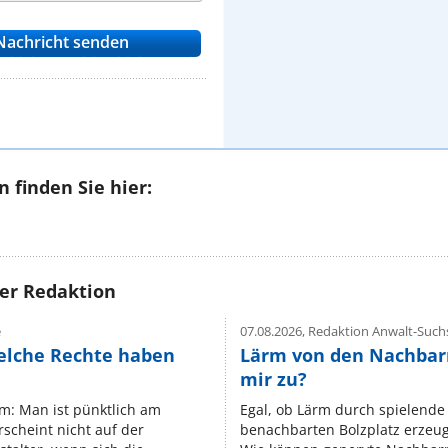
 finden Sie hier:
rer Redaktion
e
07.08.2026,
Redaktion Anwalt-Suchs
elche Rechte haben
Lärm von den Nachbar
mir zu?
um: Man ist pünktlich am
Egal, ob Lärm durch spielende 
rscheint nicht auf der
benachbarten Bolzplatz erzeugt 