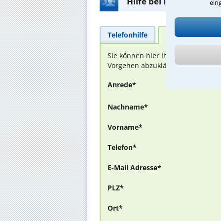
Hilfe bei Ihrer Anwalt
ein
Telefonhilfe
Beratungsanfra
Sie können hier Ihren Fall schild
Vorgehen abzuklären. Die Rückmel
Anrede*
Nachname*
Vorname*
Telefon*
E-Mail Adresse*
PLZ*
Ort*